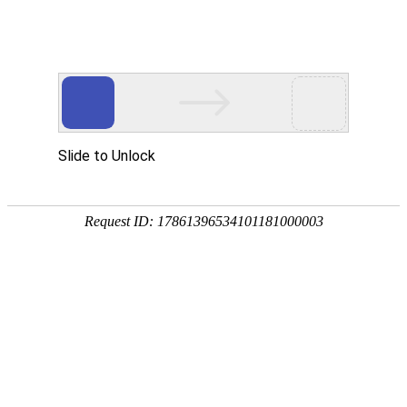
外贸发展专项资金申报入口
中华人民共和国商务部
CN
EN
全部
{{item.title}}
{{exhibition_type
全部
{{item.title}}
== 3 ?
全部
{{item.title}}
'城市' :
'地
区'}}：
更多
全部
{{item}}