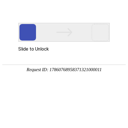
外贸发展专项资金申报入口
中华人民共和国商务部
CN
EN
全部
{{item.title}}
{{exhibition_type
全部
{{item.title}}
== 3 ?
全部
{{item.title}}
'城市' :
'地
区'}}：
更多
全部
{{item}}