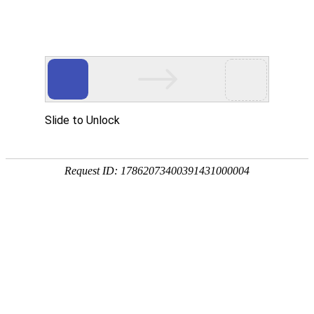
外贸发展专项资金申报入口
中华人民共和国商务部
CN
EN
全部
{{item.title}}
{{exhibition_type
全部
{{item.title}}
== 3 ?
全部
{{item.title}}
'城市' :
'地
区'}}：
更多
全部
{{item}}