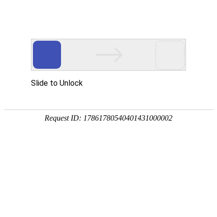
外贸发展专项资金申报入口
中华人民共和国商务部
CN
EN
全部
{{item.title}}
{{exhibition_type
全部
{{item.title}}
== 3 ?
全部
{{item.title}}
'城市' :
'地
区'}}：
更多
全部
{{item}}