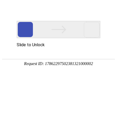
外贸发展专项资金申报入口
中华人民共和国商务部
CN
EN
全部
{{item.title}}
{{exhibition_type
全部
{{item.title}}
== 3 ?
全部
{{item.title}}
'城市' :
'地
区'}}：
更多
全部
{{item}}