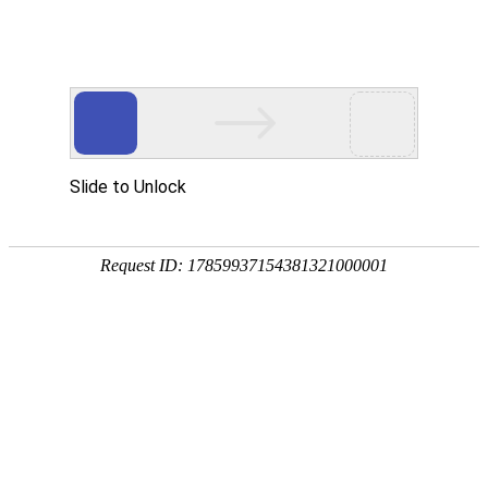
外贸发展专项资金申报入口
中华人民共和国商务部
CN
EN
全部
{{item.title}}
{{exhibition_type
全部
{{item.title}}
== 3 ?
全部
{{item.title}}
'城市' :
'地
区'}}：
更多
全部
{{item}}