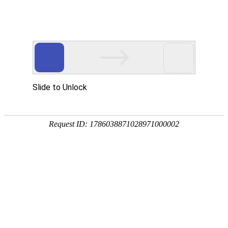
外贸发展专项资金申报入口
中华人民共和国商务部
CN
EN
全部
{{item.title}}
{{exhibition_type
全部
{{item.title}}
== 3 ?
全部
{{item.title}}
'城市' :
'地
区'}}：
更多
全部
{{item}}