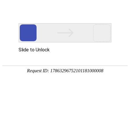
外贸发展专项资金申报入口
中华人民共和国商务部
CN
EN
全部
{{item.title}}
{{exhibition_type
全部
{{item.title}}
== 3 ?
全部
{{item.title}}
'城市' :
'地
区'}}：
更多
全部
{{item}}