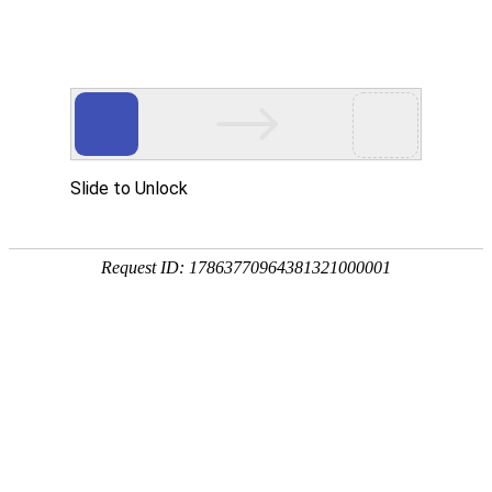
外贸发展专项资金申报入口
中华人民共和国商务部
CN
EN
全部
{{item.title}}
{{exhibition_type
全部
{{item.title}}
== 3 ?
全部
{{item.title}}
'城市' :
'地
区'}}：
更多
全部
{{item}}