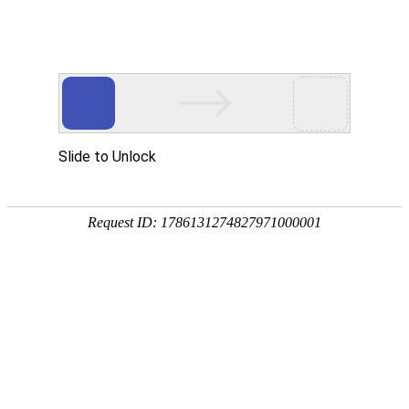
外贸发展专项资金申报入口
中华人民共和国商务部
CN
EN
全部
{{item.title}}
{{exhibition_type
全部
{{item.title}}
== 3 ?
全部
{{item.title}}
'城市' :
'地
区'}}：
更多
全部
{{item}}