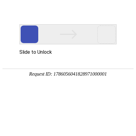
外贸发展专项资金申报入口
中华人民共和国商务部
CN
EN
全部
{{item.title}}
{{exhibition_type
全部
{{item.title}}
== 3 ?
全部
{{item.title}}
'城市' :
'地
区'}}：
更多
全部
{{item}}