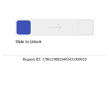
外贸发展专项资金申报入口
中华人民共和国商务部
CN
EN
全部
{{item.title}}
{{exhibition_type
全部
{{item.title}}
== 3 ?
全部
{{item.title}}
'城市' :
'地
区'}}：
更多
全部
{{item}}