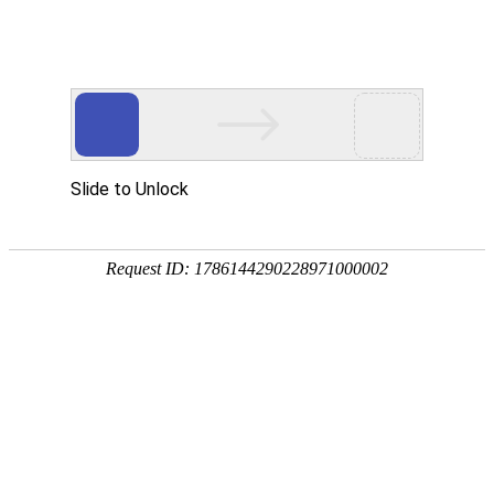
外贸发展专项资金申报入口
中华人民共和国商务部
CN
EN
全部
{{item.title}}
{{exhibition_type
全部
{{item.title}}
== 3 ?
全部
{{item.title}}
'城市' :
'地
区'}}：
更多
全部
{{item}}