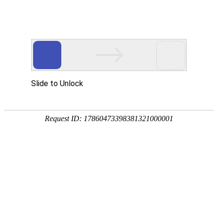
外贸发展专项资金申报入口
中华人民共和国商务部
CN
EN
全部
{{item.title}}
{{exhibition_type
全部
{{item.title}}
== 3 ?
全部
{{item.title}}
'城市' :
'地
区'}}：
更多
全部
{{item}}