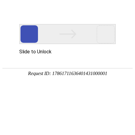
外贸发展专项资金申报入口
中华人民共和国商务部
CN
EN
全部
{{item.title}}
{{exhibition_type
全部
{{item.title}}
== 3 ?
全部
{{item.title}}
'城市' :
'地
区'}}：
更多
全部
{{item}}