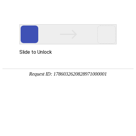
外贸发展专项资金申报入口
中华人民共和国商务部
CN
EN
全部
{{item.title}}
{{exhibition_type
全部
{{item.title}}
== 3 ?
全部
{{item.title}}
'城市' :
'地
区'}}：
更多
全部
{{item}}