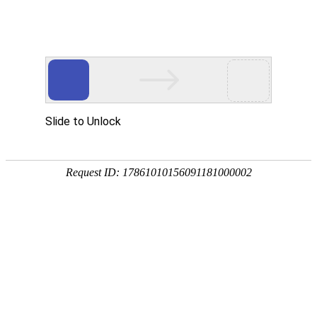
外贸发展专项资金申报入口
中华人民共和国商务部
CN
EN
全部
{{item.title}}
{{exhibition_type
全部
{{item.title}}
== 3 ?
全部
{{item.title}}
'城市' :
'地
区'}}：
更多
全部
{{item}}