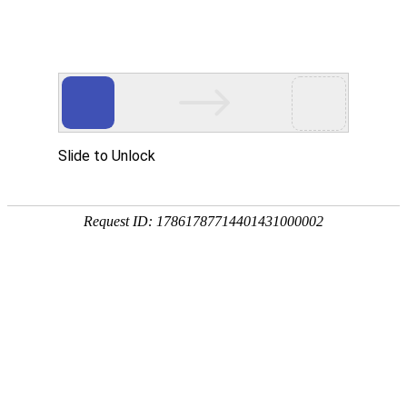
外贸发展专项资金申报入口
中华人民共和国商务部
CN
EN
全部
{{item.title}}
{{exhibition_type
全部
{{item.title}}
== 3 ?
全部
{{item.title}}
'城市' :
'地
区'}}：
更多
全部
{{item}}