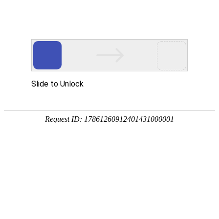
外贸发展专项资金申报入口
中华人民共和国商务部
CN
EN
全部
{{item.title}}
{{exhibition_type
全部
{{item.title}}
== 3 ?
全部
{{item.title}}
'城市' :
'地
区'}}：
更多
全部
{{item}}