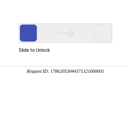
外贸发展专项资金申报入口
中华人民共和国商务部
CN
EN
全部
{{item.title}}
{{exhibition_type
全部
{{item.title}}
== 3 ?
全部
{{item.title}}
'城市' :
'地
区'}}：
更多
全部
{{item}}