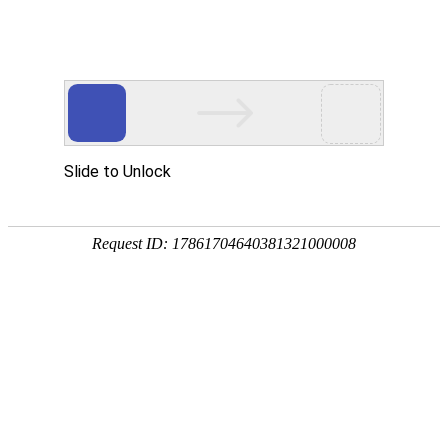
外贸发展专项资金申报入口
中华人民共和国商务部
CN
EN
全部
{{item.title}}
{{exhibition_type
全部
{{item.title}}
== 3 ?
全部
{{item.title}}
'城市' :
'地
区'}}：
更多
全部
{{item}}