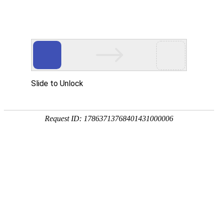
外贸发展专项资金申报入口
中华人民共和国商务部
CN
EN
全部
{{item.title}}
{{exhibition_type
全部
{{item.title}}
== 3 ?
全部
{{item.title}}
'城市' :
'地
区'}}：
更多
全部
{{item}}