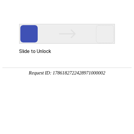
外贸发展专项资金申报入口
中华人民共和国商务部
CN
EN
全部
{{item.title}}
{{exhibition_type
全部
{{item.title}}
== 3 ?
全部
{{item.title}}
'城市' :
'地
区'}}：
更多
全部
{{item}}