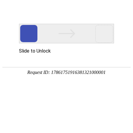
外贸发展专项资金申报入口
中华人民共和国商务部
CN
EN
全部
{{item.title}}
{{exhibition_type
全部
{{item.title}}
== 3 ?
全部
{{item.title}}
'城市' :
'地
区'}}：
更多
全部
{{item}}