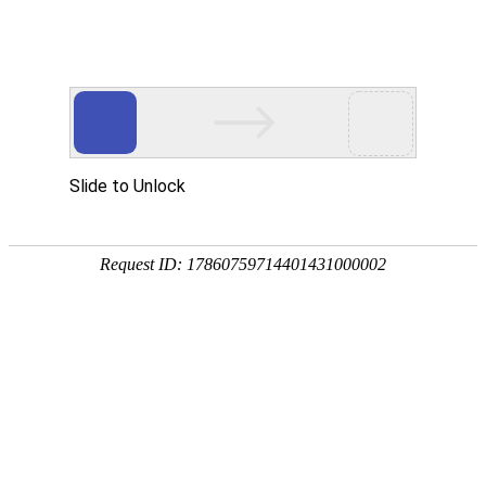
外贸发展专项资金申报入口
中华人民共和国商务部
CN
EN
全部
{{item.title}}
{{exhibition_type
全部
{{item.title}}
== 3 ?
全部
{{item.title}}
'城市' :
'地
区'}}：
更多
全部
{{item}}