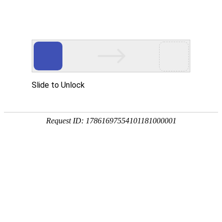
外贸发展专项资金申报入口
中华人民共和国商务部
CN
EN
全部
{{item.title}}
{{exhibition_type
全部
{{item.title}}
== 3 ?
全部
{{item.title}}
'城市' :
'地
区'}}：
更多
全部
{{item}}