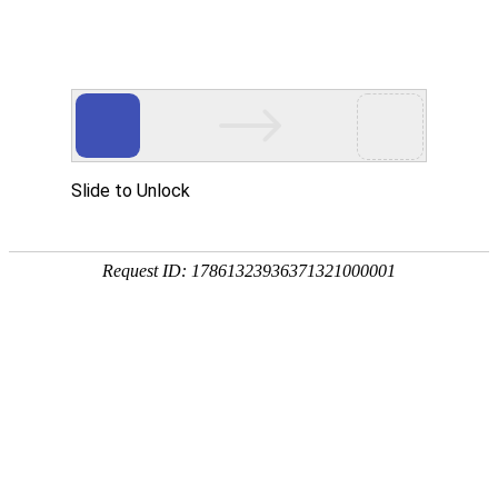
外贸发展专项资金申报入口
中华人民共和国商务部
CN
EN
全部
{{item.title}}
{{exhibition_type
全部
{{item.title}}
== 3 ?
全部
{{item.title}}
'城市' :
'地
区'}}：
更多
全部
{{item}}