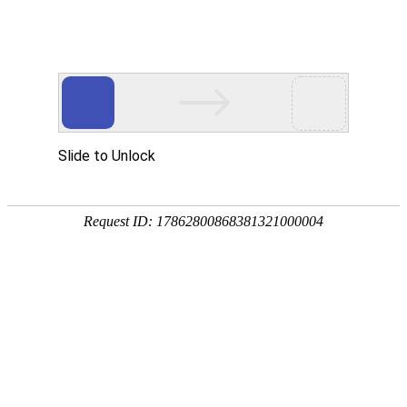
外贸发展专项资金申报入口
中华人民共和国商务部
CN
EN
联系我们
感谢您对观展网? (www.seexpo.com)的支持与关
注，如果有任何问题都欢迎您与我们随时联系!
联系电话
13632507414